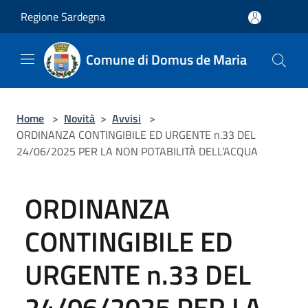
Salta al contenuto principale
Regione Sardegna
Comune di Domus de Maria
Home
>
Novità
>
Avvisi
>
ORDINANZA CONTINGIBILE ED URGENTE n.33 DEL
24/06/2025 PER LA NON POTABILITÀ DELL’ACQUA
ORDINANZA
CONTINGIBILE ED
URGENTE n.33 DEL
24/06/2025 PER LA