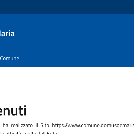
aria
il Comune
enuti
realizzato il Sito https://www.comune.domusdemaria.su.
le attività svolte dall'Ente.