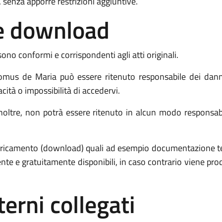
 senza apporre restrizioni aggiuntive.
o e download
sono conformi e corrispondenti agli atti originali.
us de Maria può essere ritenuto responsabile dei danni 
acità o impossibilità di accedervi.
re, non potrà essere ritenuto in alcun modo responsabile p
 scaricamento (download) quali ad esempio documentazione 
ente e gratuitamente disponibili, in caso contrario viene p
terni collegati