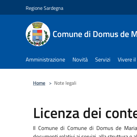
Salta al contenuto principale
Regione Sardegna
Comune di Domus de M
Amministrazione
Novità
Servizi
Vivere 
Home
>
Note legali
Licenza dei cont
Il Comune di Comune di Domus de Maria ha 
documenti relativi ai servizi, alla struttura e al