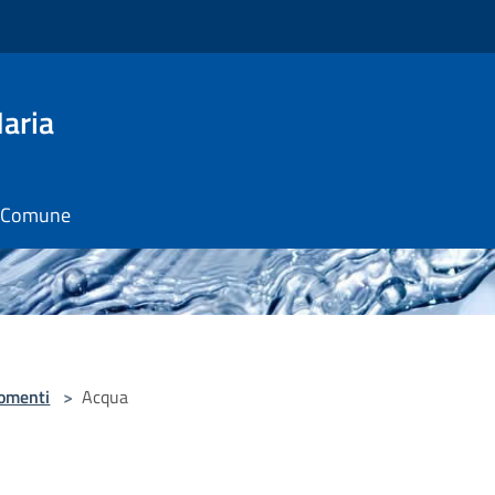
aria
il Comune
omenti
>
Acqua