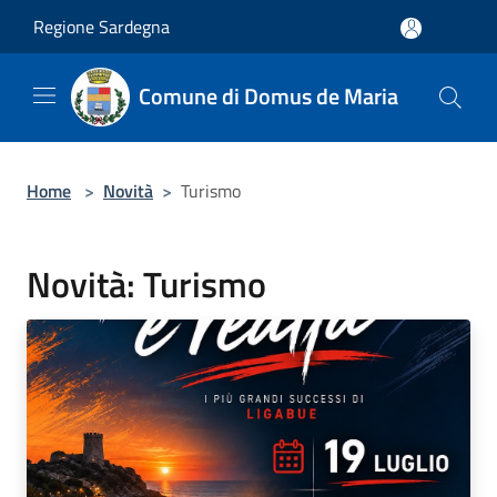
Salta al contenuto principale
Regione Sardegna
Comune di Domus de Maria
Home
>
Novità
>
Turismo
Novità: Turismo