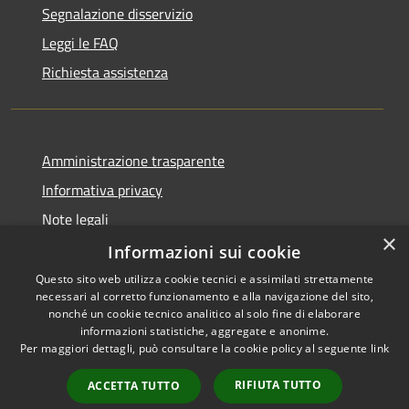
Segnalazione disservizio
Leggi le FAQ
Richiesta assistenza
Amministrazione trasparente
Informativa privacy
Note legali
×
Dichiarazione di accessibilità
Informazioni sui cookie
Questo sito web utilizza cookie tecnici e assimilati strettamente
necessari al corretto funzionamento e alla navigazione del sito,
nonché un cookie tecnico analitico al solo fine di elaborare
informazioni statistiche, aggregate e anonime.
RSS
Copyright © 2026 • Comune di
Per maggiori dettagli, può consultare la cookie policy al seguente
link
Accessibilità
Domus de Maria • Powered by
Privacy
Municipium
Accesso
•
RIFIUTA TUTTO
ACCETTA TUTTO
Cookie
redazione