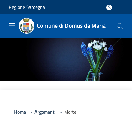
Salta al contenuto principale
Regione Sardegna
Comune di Domus de Maria
Home
>
Argomenti
>
Morte