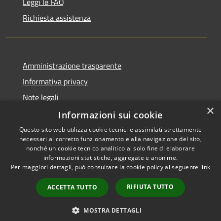
Leggi le FAQ
Richiesta assistenza
Amministrazione trasparente
Informativa privacy
Note legali
×
Dichiarazione di accessibilità
Informazioni sui cookie
Questo sito web utilizza cookie tecnici e assimilati strettamente
necessari al corretto funzionamento e alla navigazione del sito,
nonché un cookie tecnico analitico al solo fine di elaborare
informazioni statistiche, aggregate e anonime.
RSS
Copyright © 2026 • Comune di
Per maggiori dettagli, può consultare la cookie policy al seguente
link
Accessibilità
Domus de Maria • Powered by
Privacy
Municipium
Accesso
•
RIFIUTA TUTTO
ACCETTA TUTTO
Cookie
redazione
Mappa del sito
MOSTRA DETTAGLI