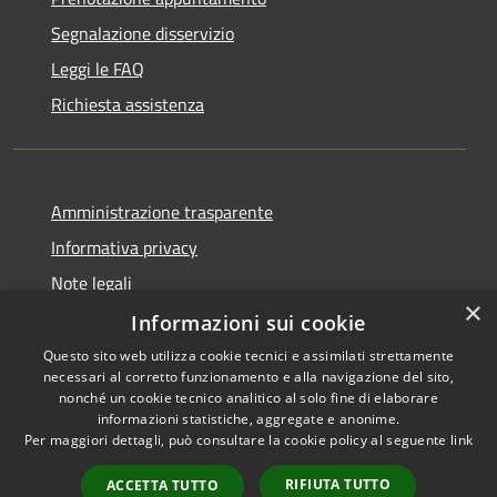
Segnalazione disservizio
Leggi le FAQ
Richiesta assistenza
Amministrazione trasparente
Informativa privacy
Note legali
×
Dichiarazione di accessibilità
Informazioni sui cookie
Questo sito web utilizza cookie tecnici e assimilati strettamente
necessari al corretto funzionamento e alla navigazione del sito,
nonché un cookie tecnico analitico al solo fine di elaborare
informazioni statistiche, aggregate e anonime.
RSS
Copyright © 2026 • Comune di
Per maggiori dettagli, può consultare la cookie policy al seguente
link
Accessibilità
Domus de Maria • Powered by
Privacy
Municipium
Accesso
•
RIFIUTA TUTTO
ACCETTA TUTTO