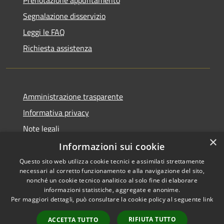
Segnalazione disservizio
Leggi le FAQ
Richiesta assistenza
Amministrazione trasparente
Informativa privacy
Note legali
×
Dichiarazione di accessibilità
Informazioni sui cookie
Questo sito web utilizza cookie tecnici e assimilati strettamente
necessari al corretto funzionamento e alla navigazione del sito,
nonché un cookie tecnico analitico al solo fine di elaborare
informazioni statistiche, aggregate e anonime.
RSS
Copyright © 2026 • Comune di
Per maggiori dettagli, può consultare la cookie policy al seguente
link
Accessibilità
Domus de Maria • Powered by
Privacy
Municipium
Accesso
•
RIFIUTA TUTTO
ACCETTA TUTTO